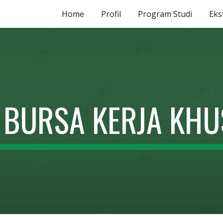
Home
Profil
Program Studi
Eks
ip to main content
Skip to navigat
BURSA KERJA KH