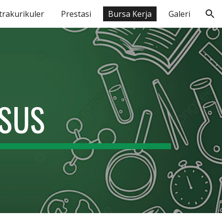
trakurikuler
Prestasi
Bursa Kerja
Galeri
ion
USUS